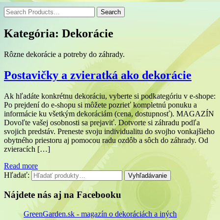
Kategória: Dekorácie
Rôzne dekorácie a potreby do záhrady.
Postavičky a zvieratká ako dekorácie
Ak hľadáte konkrétnu dekoráciu, vyberte si podkategóriu v e-shope:
Po prejdení do e-shopu si môžete pozrieť kompletnú ponuku a
informácie ku všetkým dekoráciám (cena, dostupnosť). MAGAZÍN
Dovoľte vašej osobnosti sa prejaviť. Dotvorte si záhradu podľa
svojich predstáv. Preneste svoju individualitu do svojho vonkajšieho
obytného priestoru aj pomocou radu ozdôb a sôch do záhrady. Od
zvieracích […]
Read more
Hľadať:
Vyhľadávanie
Nájdete nás aj na Facebooku
GreenGarden.sk - magazín o dekoráciách a iných