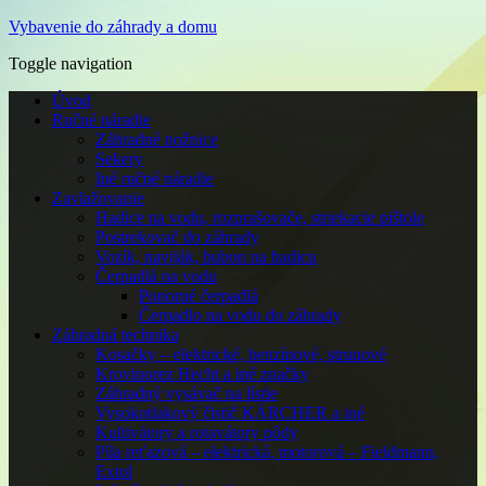
Vybavenie do záhrady a domu
Toggle navigation
Úvod
Ručné náradie
Záhradné nožnice
Sekery
Iné ručné náradie
Zavlažovanie
Hadice na vodu, rozprašovače, striekacie pištole
Postrekovač do záhrady
Vozík, naviják, bubon na hadicu
Čerpadlá na vodu
Ponorné čerpadlá
Čerpadlo na vodu do záhrady
Záhradná technika
Kosačky – elektrické, benzínové, strunové
Krovinorez Hecht a iné značky
Záhradný vysávač na lístie
Vysokotlakový čistič KÄRCHER a iné
Kultivátory a rotavátory pôdy
Píla reťazová – elektrická, motorová – Fieldmann,
Extol