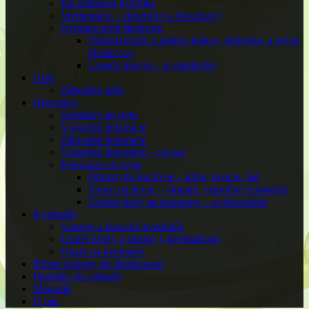
Iná záhradná technika
Vertikutátor – elektrický a benzínový
Ochrana proti škodcom
Odpudzovače a plašice krtkov, hrabošov a iných
hlodavcov
Lapače hmyzu – aj elektrické
Grily
Záhradné grily
Dekorácie
Svietniky do bytu
Vianočné dekorácie
Záhradné dekorácie
Vianočné dekorácie – reťaze
Dekorácie do bytu
Obrazy do kuchyne – káva, ovocie, iné
Vence na dvere – vintage, vianočné celoročné
Úložné dózy na potraviny – aj dekoračné
Kvetináče
Vintage a klasické kvetináče
Umelé kvety a stromy v kvetináčoch
Obaly na kvetináče
Rôzne potreby do domácnosti
Doplnky do záhrady
Magazín
O nás