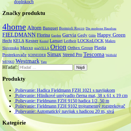
doplnkoch
Značky produktu
4home
Altom
Banquet
Bormioli Rocco
Die moderne Hausfrau
FIELDMANN
Happy Green
Garvia
Florina
Gedy
Garden
Gilde
Hecht
KELA
Kesper
Lamart
LOCKnLOCK
Leifheit
Makro
Koziol
Orion
Plastia
Maxxo
Orthex Group
Slovensko
miaVILLA
Tescoma
Simax
Strend Pro
Postrekovače
SCHNEIDER
Weltbild
Westmark
WENKO
Yato
Hľadať:
Produkty
Polievanie: Hadica Fieldmann FZH 1021 s navijakom
Polievanie: Hliníkové umývadlo čierna mat, 38 x 61 x 19 cm
Polievanie: Fieldmann FZH 9150 hadica 1/2, 50 m
Polievanie: Fieldmann FZH 9102 trojramenný rozstrekovač
Polievanie: Automatický navijak s hadicou 20 m, sivá
Kategórie