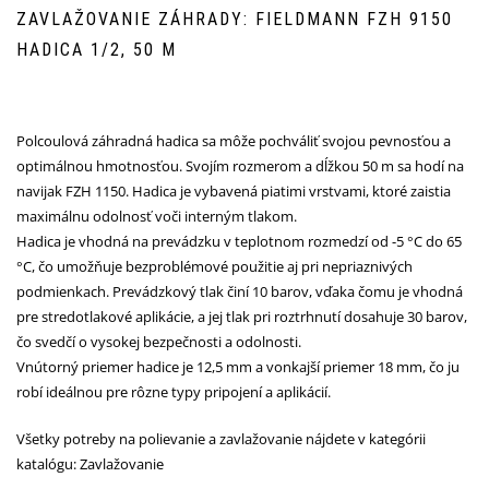
ZAVLAŽOVANIE ZÁHRADY: FIELDMANN FZH 9150
HADICA 1/2, 50 M
Polcoulová záhradná hadica sa môže pochváliť svojou pevnosťou a
optimálnou hmotnosťou. Svojím rozmerom a dĺžkou 50 m sa hodí na
navijak FZH 1150. Hadica je vybavená piatimi vrstvami, ktoré zaistia
maximálnu odolnosť voči interným tlakom.
Hadica je vhodná na prevádzku v teplotnom rozmedzí od -5 °C do 65
°C, čo umožňuje bezproblémové použitie aj pri nepriaznivých
podmienkach. Prevádzkový tlak činí 10 barov, vďaka čomu je vhodná
pre stredotlakové aplikácie, a jej tlak pri roztrhnutí dosahuje 30 barov,
čo svedčí o vysokej bezpečnosti a odolnosti.
Vnútorný priemer hadice je 12,5 mm a vonkajší priemer 18 mm, čo ju
robí ideálnou pre rôzne typy pripojení a aplikácií.
Všetky potreby na polievanie a zavlažovanie nájdete v kategórii
katalógu:
Zavlažovanie