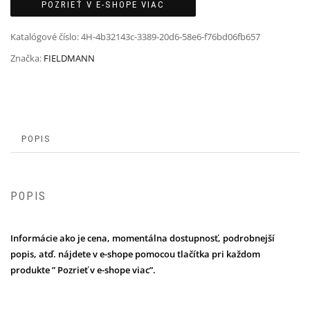
POZRIEŤ V E-SHOPE VIAC
Katalógové číslo:
4H-4b32143c-3389-20d6-58e6-f76bd06fb657
Značka:
FIELDMANN
POPIS
POPIS
Informácie ako je cena, momentálna dostupnosť, podrobnejší
popis, atď. nájdete v e-shope pomocou tlačítka pri každom
produkte ” Pozrieť v e-shope viac”.