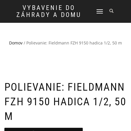
VYBAVENIE DO
TOGGLE
ZÁHRADY A DOMU
NAVIGATION
Domov
/ Polievanie: Fieldmann FZH 9150 hadica 1/2, 50 m
POLIEVANIE: FIELDMANN
FZH 9150 HADICA 1/2, 50
M