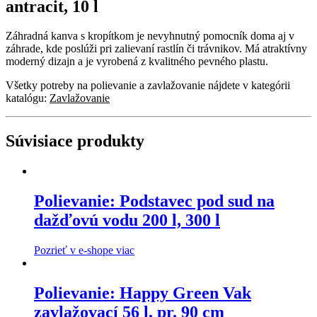
antracit, 10 l
Záhradná kanva s kropítkom je nevyhnutný pomocník doma aj v
záhrade, kde poslúži pri zalievaní rastlín či trávnikov. Má atraktívny
moderný dizajn a je vyrobená z kvalitného pevného plastu.
Všetky potreby na polievanie a zavlažovanie nájdete v kategórii
katalógu:
Zavlažovanie
Súvisiace produkty
Polievanie: Podstavec pod sud na
dažďovú vodu 200 l, 300 l
Pozrieť v e-shope viac
Polievanie: Happy Green Vak
zavlažovací 56 l, pr. 90 cm