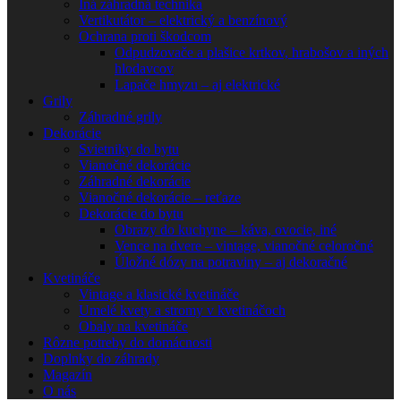
Iná záhradná technika
Vertikutátor – elektrický a benzínový
Ochrana proti škodcom
Odpudzovače a plašice krtkov, hrabošov a iných
hlodavcov
Lapače hmyzu – aj elektrické
Grily
Záhradné grily
Dekorácie
Svietniky do bytu
Vianočné dekorácie
Záhradné dekorácie
Vianočné dekorácie – reťaze
Dekorácie do bytu
Obrazy do kuchyne – káva, ovocie, iné
Vence na dvere – vintage, vianočné celoročné
Úložné dózy na potraviny – aj dekoračné
Kvetináče
Vintage a klasické kvetináče
Umelé kvety a stromy v kvetináčoch
Obaly na kvetináče
Rôzne potreby do domácnosti
Doplnky do záhrady
Magazín
O nás