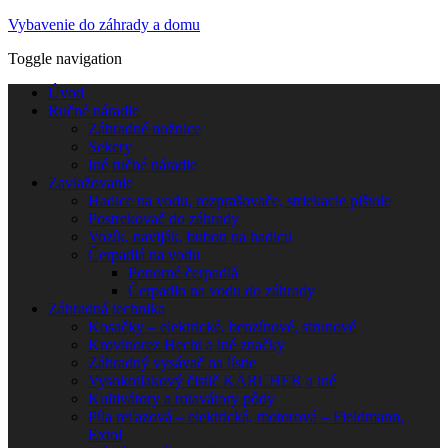
Vybavenie do záhrady a domu
Toggle navigation
Úvod
Ručné náradie
Záhradné nožnice
Sekery
Iné ručné náradie
Zavlažovanie
Hadice na vodu, rozprašovače, striekacie pištole
Postrekovač do záhrady
Vozík, naviják, bubon na hadicu
Čerpadlá na vodu
Ponorné čerpadlá
Čerpadlo na vodu do záhrady
Záhradná technika
Kosačky – elektrické, benzínové, strunové
Krovinorez Hecht a iné značky
Záhradný vysávač na lístie
Vysokotlakový čistič KÄRCHER a iné
Kultivátory a rotavátory pôdy
Píla reťazová – elektrická, motorová – Fieldmann,
Extol