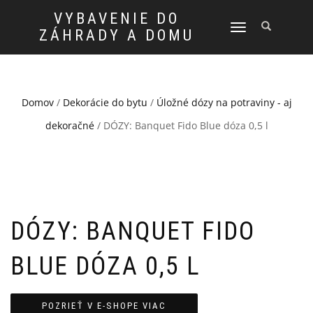
VYBAVENIE DO
TOGGLE
ZÁHRADY A DOMU
NAVIGATION
Domov
/
Dekorácie do bytu
/
Úložné dózy na potraviny - aj
dekoračné
/ DÓZY: Banquet Fido Blue dóza 0,5 l
DÓZY: BANQUET FIDO
BLUE DÓZA 0,5 L
POZRIEŤ V E-SHOPE VIAC