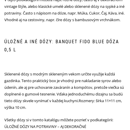
vintage štýle, alebo klasické umelé alebo sklenené dózy na sypké a iné
potraviny. Často s nápisom na dóze, napr. Múka, Cukor, Čaj, Káva, iné.
Vhodné aj na cestoviny, napr. číre dózy s bambusovým vrchnákom.
ÚLOŽNÉ A INÉ DÓZY: BANQUET FIDO BLUE DÓZA
0,5 L
Sklenené dózy s modrým skleneným vekom určite využije každá
gazdinka. Tento praktický box je vhodný pre nakladanie syrov alebo
údenín, ale aj pre uchovanie zaváranín a kompótov, pretože viečka sú
doplnené o gumové tesnenie. Vďaka jednoduchému dizajnu sa budú
tieto dózy skvele vynímať v každej kuchyni.Rozmery: šírka 11×11 cm,
výška 10 cm.
Všetky dózy si v tomto katalógu môžete pozrieť v podkategórii:
ÚLOŽNÉ DÓZY NA POTRAVINY – AJ DEKORAČNÉ