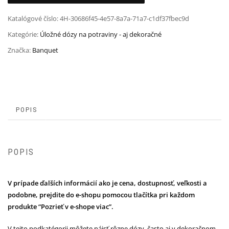
Katalógové číslo:
4H-30686f45-4e57-8a7a-71a7-c1df37fbec9d
Kategórie:
Úložné dózy na potraviny - aj dekoračné
Značka:
Banquet
POPIS
POPIS
V prípade ďalších informácií ako je cena, dostupnosť, veľkosti a
podobne, prejdite do e-shopu pomocou tlačítka pri každom
produkte “Pozrieť v e-shope viac”.
V tejto podkatégorii môžete nájsť rôzne dózy, často aj v dekoračnom